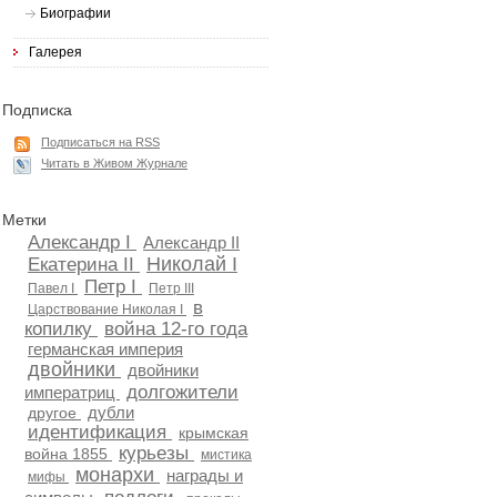
Биографии
Галерея
Подписка
Подписаться на RSS
Читать в Живом Журнале
Метки
Александр I
Александр II
Николай I
Екатерина II
Петр I
Павел I
Петр III
в
Царствование Николая I
копилку
война 12-го года
германская империя
двойники
двойники
долгожители
императриц
дубли
другое
идентификация
крымская
курьезы
война 1855
мистика
монархи
награды и
мифы