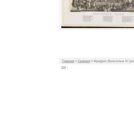
Главная
»
Галерея
»
Фридрих Вильгельм IV (ал
top
↑