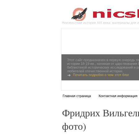
Неизвестная история XIX века: материалы для 
Этот сайт предназначен в первую очередь т
истории 18-19 вв., начиная от царствования
библиотекой исторических исследований и 
любителей отечественной истории.
Почитать подробно о чем этот блог
Главная страница
Контактная информация
Фридрих Вильгель
фото)