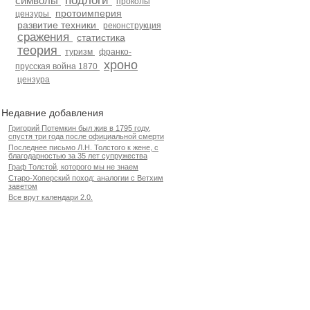
подлоги
символы
проколы
протоимперия
цензуры
развитие техники
реконструкция
сражения
статистика
теория
туризм
франко-
хроно
прусская война 1870
цензура
Недавние добавления
Григорий Потемкин был жив в 1795 году,
спустя три года после официальной смерти
Последнее письмо Л.Н. Толстого к жене, с
благодарностью за 35 лет супружества
Граф Толстой, которого мы не знаем
Старо-Хоперский поход: аналогии с Ветхим
заветом
Все врут календари 2.0.