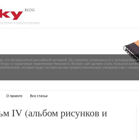
изучения и реконструкция
ем, кто интересуется российской историей. Вы сможете ознакомиться с материалами 
 Петра I и заканчивая правлением Николая II. Вскоре сайт должен стать большой колл
разоблачений, которые будут интересны как профессиональным специалистам с незаш
О проекте
Все статьи
м IV (альбом рисунков и